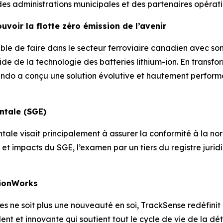
es administrations municipales et des partenaires opérati
voir la flotte zéro émission de l’avenir
sible de faire dans le secteur ferroviaire canadien avec so
 l’aide de la technologie des batteries lithium-ion. En tran
Cando a conçu une solution évolutive et hautement perfor
ntale (SGE)
le visait principalement à assurer la conformité à la no
et impacts du SGE, l’examen par un tiers du registre juri
ion
Works
 ne soit plus une nouveauté en soi, TrackSense redéfinit les
 et innovante qui soutient tout le cycle de vie de la déte