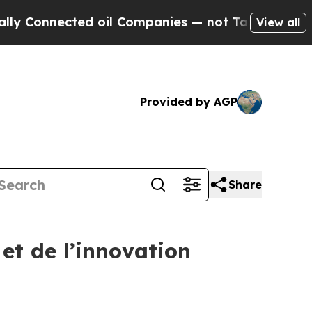
nected oil Companies — not Taxpayers — the Chan
View all
Provided by AGP
Share
 et de l’innovation