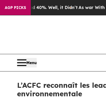
ound 40%. Well, it Didn’t
As war With Iran Drov
AGP PICKS
Menu
L’ACFC reconnaît les lead
environnementale