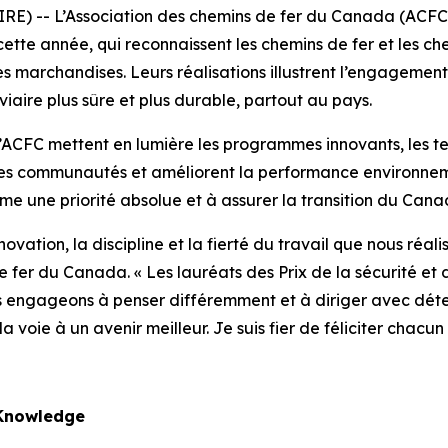
) -- L’Association des chemins de fer du Canada (ACFC)
cette année, qui reconnaissent les chemins de fer et les ch
s marchandises. Leurs réalisations illustrent l’engagement 
viaire plus sûre et plus durable, partout au pays.
 l’ACFC mettent en lumière les programmes innovants, les t
t les communautés et améliorent la performance environne
me une priorité absolue et à assurer la transition du Cana
ation, la discipline et la fierté du travail que nous réalis
e fer du Canada. « Les lauréats des Prix de la sécurité e
s engageons à penser différemment et à diriger avec déterm
voie à un avenir meilleur. Je suis fier de féliciter chacun
 Knowledge